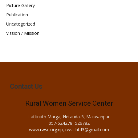
Picture Gallery
Publication
Uncategorized
Vission / Mission
Contact Us
Rural Women Service Center
Lattinath Marga, Hetauda-5, Makwanpur
057-524278, 526782
www.rwsc.org.np, rwsc.htd3@gmail.com