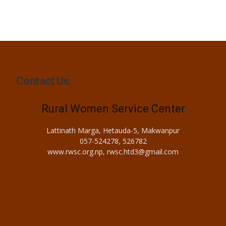
Contact Us
Rural Women Service Center
Lattinath Marga, Hetauda-5, Makwanpur
057-524278, 526782
www.rwsc.org.np, rwsc.htd3@gmail.com