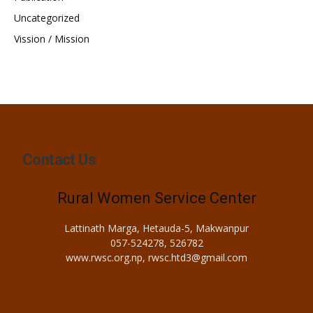
Uncategorized
Vission / Mission
Contact Us
Rural Women Service Center
Lattinath Marga, Hetauda-5, Makwanpur
057-524278, 526782
www.rwsc.org.np, rwsc.htd3@gmail.com