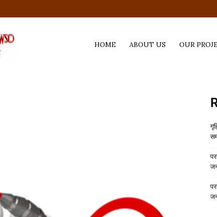
Home
HOME
ABOUT US
OUR PROJ
R
गृ
सम
पर
जन
पर
जन