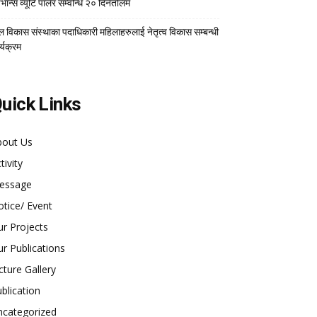
भान्स व्यूटि पार्लर सम्वन्धि २० दिनेतलिम
ल विकास संस्थाका पदाधिकारी महिलाहरुलाई नेतृत्व विकास सम्बन्धी
र्यक्रम
uick Links
bout Us
tivity
essage
tice/ Event
r Projects
r Publications
cture Gallery
blication
ncategorized