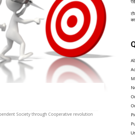
एड्
टो
का
Q
A
Ac
M
No
Ou
Ou
pendent Society through Cooperative revolution
Pi
Pu
U