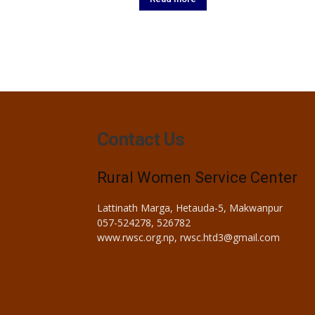
Contact Us
Rural Women Service Center
Lattinath Marga, Hetauda-5, Makwanpur
057-524278, 526782
www.rwsc.org.np, rwsc.htd3@gmail.com